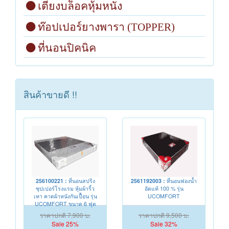
เตียงบล็อคหุ้มหนัง
ท๊อปเปอร์ยางพารา (TOPPER)
ที่นอนปิคนิค
สินค้าขายดี !!
256100221 :
ที่นอนสปริง
2561192003 :
ที่นอนฟองน้ำ
ซุปเปอร์โรงแรม หุ้มผ้าริ้ว
อัดแท้ 100 % รุ่น
เทา คาดผ้าหนังกันเปื้อน รุ่น
UCOMFORT
UCOMFORT ขนาด 6 ฟุต
หนา 9 นิ้ว
ราคาปกติ 7,900 บ.
ราคาปกติ 9,500 บ.
Sale 25%
Sale 32%