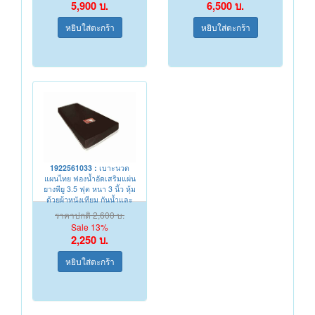
5,900 บ.
6,500 บ.
1922561033 :
เบาะนวด
แผนไทย ฟองน้ำอัดเสริมแผ่น
ยางพียู 3.5 ฟุต หนา 3 นิ้ว หุ้ม
ด้วยผ้าหนังเทียม กันน้ำและ
ความชื่น
ราคาปกติ 2,600 บ.
Sale 13%
2,250 บ.